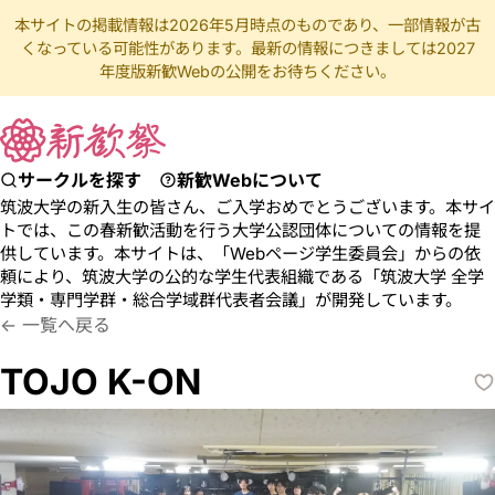
本サイトの掲載情報は2026年5月時点のものであり、一部情報が古
くなっている可能性があります。最新の情報につきましては2027
年度版新歓Webの公開をお待ちください。
サークルを探す
新歓Webについて
筑波大学の新入生の皆さん、ご入学おめでとうございます。本サイ
トでは、この春新歓活動を行う大学公認団体についての情報を提
供しています。本サイトは、「Webページ学生委員会」からの依
頼により、筑波大学の公的な学生代表組織である「筑波大学 全学
学類・専門学群・総合学域群代表者会議」が開発しています。
とじょーけいおん
音楽 軽音.バンド 楽器 初心者 ボーカル ギタ
一覧へ戻る
TOJO K-ON