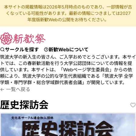
本サイトの掲載情報は2026年5月時点のものであり、一部情報が古
くなっている可能性があります。最新の情報につきましては2027
年度版新歓Webの公開をお待ちください。
サークルを探す
新歓Webについて
筑波大学の新入生の皆さん、ご入学おめでとうございます。本サイ
トでは、この春新歓活動を行う大学公認団体についての情報を提
供しています。本サイトは、「Webページ学生委員会」からの依
頼により、筑波大学の公的な学生代表組織である「筑波大学 全学
学類・専門学群・総合学域群代表者会議」が開発しています。
れきしたんぼうかい
観光 グルメ 歴史 城 神社 寺 遺跡
一覧へ戻る
歴史探訪会