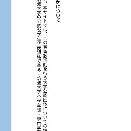
筑
波
大
学
の
新
入
生
の
皆
さ
ん
、
ご
入
学
お
め
で
と
う
ご
ざ
い
ま
す
。
本
サ
イ
ト
で
は
、
こ
の
春
新
歓
活
動
を
行
う
大
学
公
認
団
体
に
つ
い
て
の
情
報
を
提
供
し
て
い
ま
す
。
本
サ
イ
ト
は
、
「
W
e
b
ペ
ー
ジ
学
生
委
員
会
」
か
ら
の
依
頼
に
よ
り
、
筑
波
大
学
の
公
的
な
学
生
代
表
組
織
で
あ
る
「
筑
波
大
学
全
学
学
類
・
専
門
学
群
・
総
合
学
域
群
代
表
者
会
議
」
が
開
発
し
て
い
ま
す
。
新歓Webについて