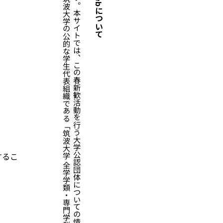
筑
波
大
学
の
新
入
生
の
皆
さ
ん
、
ご
入
学
お
め
で
と
う
ご
ざ
い
ま
す
。
本
サ
イ
ト
で
は
、
こ
の
春
新
歓
活
動
を
行
う
大
学
公
認
団
体
に
つ
い
て
の
情
報
を
提
供
し
て
い
ま
す
。
本
サ
イ
ト
は
、
「
W
e
b
ペ
ー
ジ
学
生
委
員
会
」
か
ら
の
依
頼
に
よ
り
、
筑
波
大
学
の
公
的
な
学
生
代
表
組
織
で
あ
る
「
筑
波
大
学
全
学
学
類
・
専
門
学
群
・
総
合
学
域
群
代
表
者
会
議
」
が
開
発
し
て
い
ま
す
。
新歓Webについて
するこ