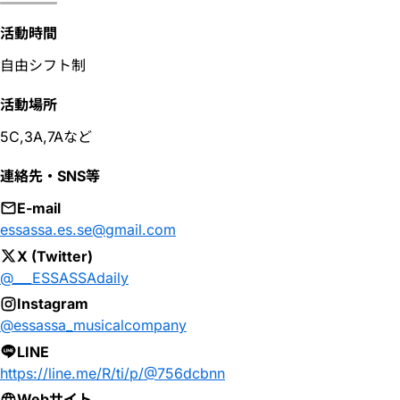
活動時間
自由シフト制
活動場所
5C,3A,7Aなど
連絡先・SNS等
E-mail
essassa.es.se@gmail.com
X (Twitter)
@___ESSASSAdaily
Instagram
@essassa_musicalcompany
LINE
https://line.me/R/ti/p/@756dcbnn
Webサイト