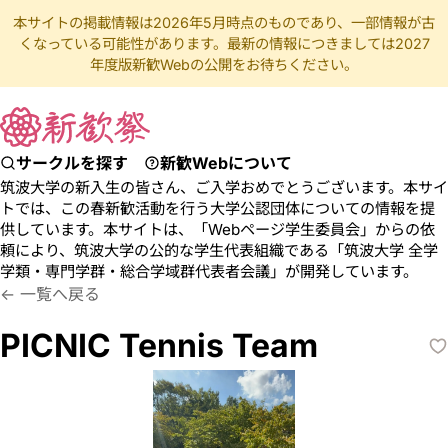
本サイトの掲載情報は2026年5月時点のものであり、一部情報が古
くなっている可能性があります。最新の情報につきましては2027
年度版新歓Webの公開をお待ちください。
サークルを探す
新歓Webについて
筑波大学の新入生の皆さん、ご入学おめでとうございます。本サイ
トでは、この春新歓活動を行う大学公認団体についての情報を提
供しています。本サイトは、「Webページ学生委員会」からの依
頼により、筑波大学の公的な学生代表組織である「筑波大学 全学
学類・専門学群・総合学域群代表者会議」が開発しています。
ぴくにっくてにすちーむ
テニス ラケット ボール 平砂
一覧へ戻る
PICNIC Tennis Team