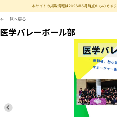
本サイトの掲載情報は2026年5月時点のものであ
いがくばれーぼーるぶ
バレーボール バレー 医学 屋内 体育館
一覧へ戻る
医学バレーボール部