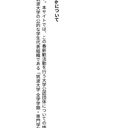
筑
波
大
学
の
新
入
生
の
皆
さ
ん
、
ご
入
学
お
め
で
と
う
ご
ざ
い
ま
す
。
本
サ
イ
ト
で
は
、
こ
の
春
新
歓
活
動
を
行
う
大
学
公
認
団
体
に
つ
い
て
の
情
報
を
提
供
し
て
い
ま
す
。
本
サ
イ
ト
は
、
「
W
e
b
ペ
ー
ジ
学
生
委
員
会
」
か
ら
の
依
頼
に
よ
り
、
筑
波
大
学
の
公
的
な
学
生
代
表
組
織
で
あ
る
「
筑
波
大
学
全
学
学
類
・
専
門
学
群
・
総
合
学
域
群
代
表
者
会
議
」
が
開
発
し
て
い
ま
す
。
新歓Webについて